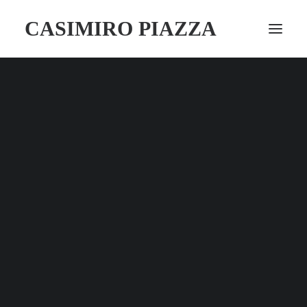
CASIMIRO PIAZZA
80º anniversario
Opere
Corsi Autunnali 2025
80º anniversario
Finanziamenti scuola
CSR
Perché sostenerci