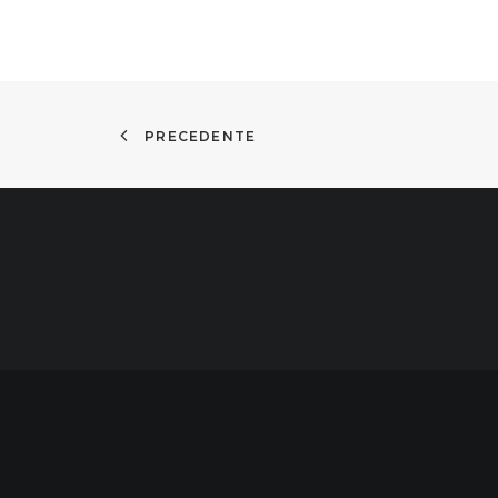
PRECEDENTE
Copyright © 2020 Casimiro Piazza. Design by
Mazza