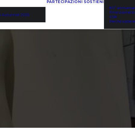
PARTECIPAZIONI
SOSTIENI
80º anniversar
Finanziamenti
i Autunnali 2025
CSR
Perché sostene