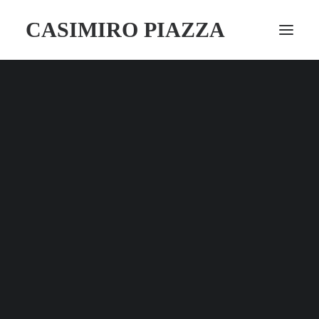
CASIMIRO PIAZZA
80º anniversario
Opere
Corsi Autunnali 2025
80º anniversario
Finanziamenti scuola
CSR
Perché sostenerci